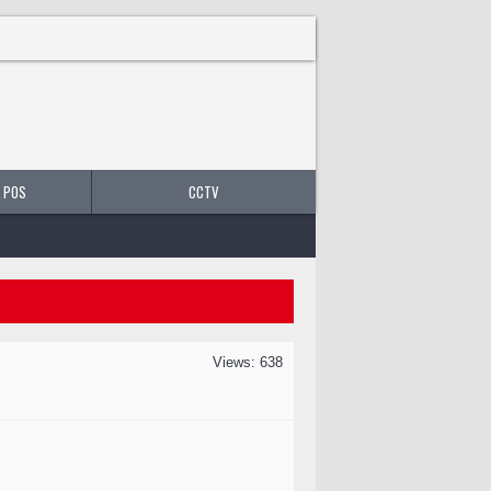
0 producto(s) - B/.0.00
 POS
CCTV
Views: 638