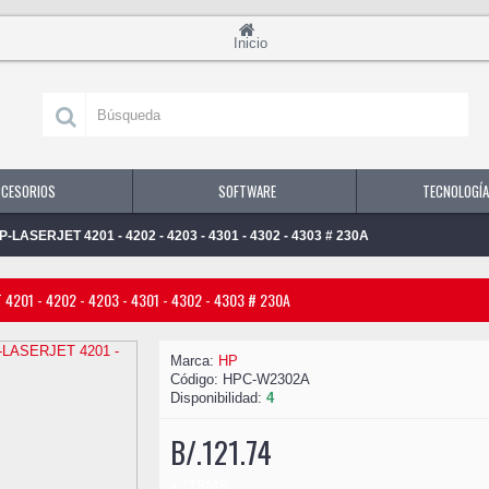
Inicio
CCESORIOS
SOFTWARE
TECNOLOGÍA
SERJET 4201 - 4202 - 4203 - 4301 - 4302 - 4303 # 230A
201 - 4202 - 4203 - 4301 - 4302 - 4303 # 230A
Marca:
HP
Código:
HPC-W2302A
Disponibilidad:
4
B/.121.74
+ ITBMS