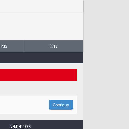
0 producto(s) - B/.0.00
 POS
CCTV
Continua
VENDEDORES