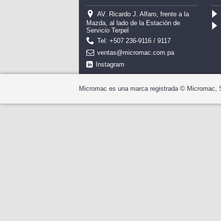
AV. Ricardo J. Alfaro, frente a la
Mazda, al lado de la Estación de
Servicio Terpel
Tel: +507 236-9116 / 9117
ventas@micromac.com.pa
Instagram
Micromac es una marca registrada © Micromac, 