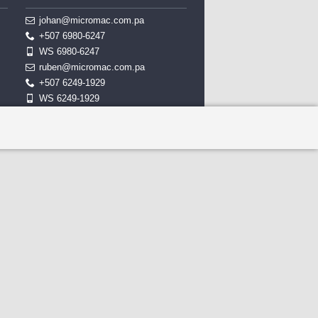
johan@micromac.com.pa
+507 6980-6247
WS 6980-6247
ruben@micromac.com.pa
+507 6249-1929
WS 6249-1929