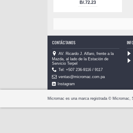
B/.72.23
CONTÁCTANOS
INF
AV. Ricardo J. Alfaro, frente a la
Mazda, al lado de la Estación de
Servicio Terpel
Tel: +507 236-9116 / 9117
ventas@micromac.com.pa
Instagram
Micromac es una marca registrada © Micromac, 