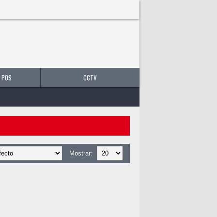
0 producto(s) - B/.0.00
 POS
CCTV
Mostrar: