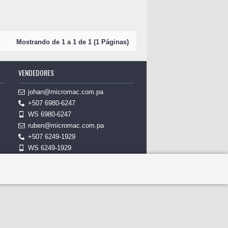
Mostrando de 1 a 1 de 1 (1 Páginas)
VENDEDORES
johan@micromac.com.pa
+507 6980-6247
WS 6980-6247
ruben@micromac.com.pa
+507 6249-1929
WS 6249-1929