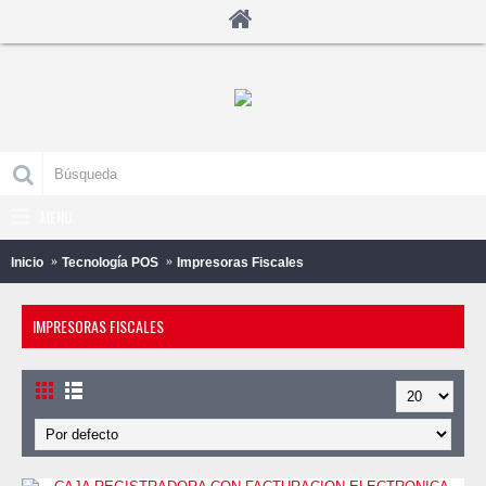
MENU
0 producto(s) - B/.0.00
Inicio
Tecnología POS
Impresoras Fiscales
IMPRESORAS FISCALES