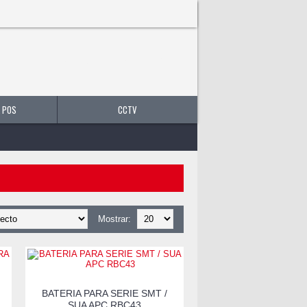
0 producto(s) - B/.0.00
 POS
CCTV
Mostrar:
BATERIA PARA SERIE SMT /
SUA APC RBC43