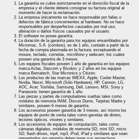
La garantía se cubre estrictamente en el domicilio fiscal de la
empresa y el cliente deberá consignar su factura original al
momento de hacer la reclamación.
La empresa únicamente se hace responsable por fallas o
defectos de fábrica concernientes al hardware. No se hace
responsables por desperfectos causados por mal uso,
alteración o daños físicos causados por el usuario.
El software no posee garantía.
La duración de la garantía para los equipos ensamblados por
Micromac, S.A. (combos), es de 1 año, contado a partir de la
fecha de compra plasmada en la factura; exceptuando el
mouse, teclado, cornetas, micrófono y webcam; los cuales
poseen una garantía de 3 meses.
Los equipos fiscales poseen 1 año de garantía en los equipos
marca Aclas, Dascom y Bixolon; y 2 años en los equipos
marca Bematech, Star Micronics y Citizen.
Los productos de las marcas IMEXX, Apple, Cooler Master,
Nvidia, Nexxt, Microsoft (Sólo Hardware), HP, Cannon, LG,
AOC, Acer, Toshiba, Samsung, Dell, Lenovo, MSI, Sony y
Panasonic tienen garantía de 1 año.
Las piezas y partes de computadores sueltas tales como
módulos de memoria RAM, Discos Duros, Tarjetas Madre y
similares, poseen 6 meses de garantía.
Los accesorios poseen garantía de 3 meses, así mismo los
equipos de punto de venta tales como gavetas de dinero,
lectores ópticos, visores y similares.
Los accesorios de equipos de computación, tales como
cámaras digitales, módulos de memoria SD, mini SD, micro
SD, flash drives, mp4, mp3, iPod, iPad y similares que sean
presentados por garantía deben tener sus respectivos