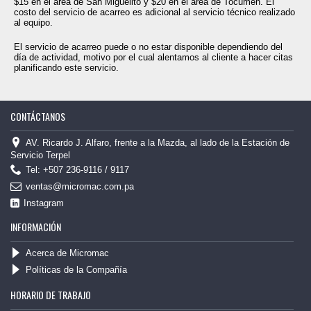
$15 en el área de San Miguelito y $20 en el área de Tocumen. El
costo del servicio de acarreo es adicional al servicio técnico realizado
al equipo.
El servicio de acarreo puede o no estar disponible dependiendo del
día de actividad, motivo por el cual alentamos al cliente a hacer citas
planificando este servicio.
CONTÁCTANOS
AV. Ricardo J. Alfaro, frente a la Mazda, al lado de la Estación de
Servicio Terpel
Tel: +507 236-9116 / 9117
ventas@micromac.com.pa
Instagram
INFORMACIÓN
Acerca de Micromac
Políticas de la Compañía
HORARIO DE TRABAJO